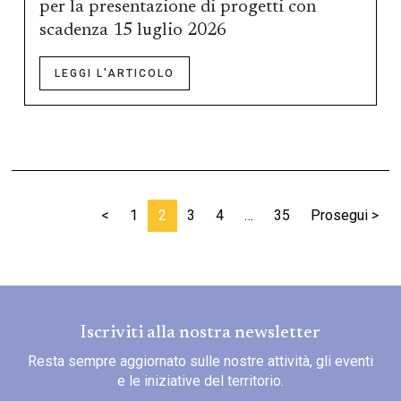
per la presentazione di progetti con
scadenza 15 luglio 2026
LEGGI L'ARTICOLO
Posts navigation
<
1
2
3
4
…
35
Prosegui >
Iscriviti alla nostra newsletter
Resta sempre aggiornato sulle nostre attività, gli eventi
e le iniziative del territorio.