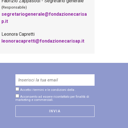
Fabrizio Zappasodi - Segretario generale
(Responsabile)
segretariogenerale@fondazionecarisa
p.it
Leonora Capretti
leonoracapretti@fondazionecarisap.it
Accetto i termini e le condizioni della
.
Acconsento ad essere ricontattato per finalità di
marketing e commerciali.