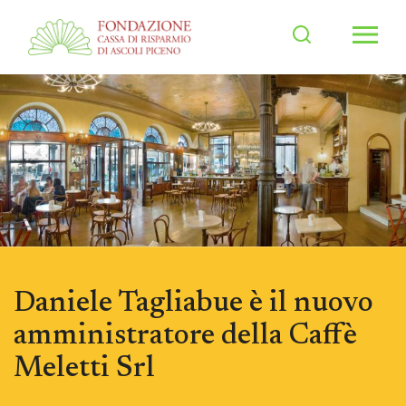
Men
Daniele Tagliabue è il nuovo
amministratore della Caffè
Meletti Srl