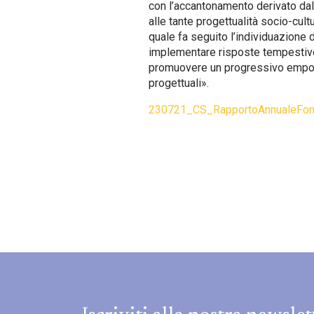
con l’accantonamento derivato dall
alle tante progettualità socio-cultu
quale fa seguito l’individuazione 
implementare risposte tempestive e
promuovere un progressivo empowe
progettuali».
230721_CS_RapportoAnnualeFon