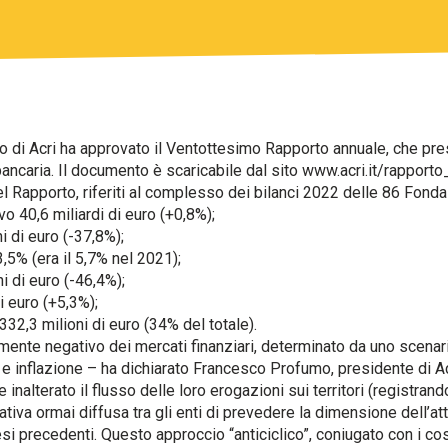
o di Acri ha approvato il Ventottesimo Rapporto annuale, che prese
ancaria. Il documento è scaricabile dal sito www.acri.it/rapporto
nel Rapporto, riferiti al complesso dei bilanci 2022 delle 86 Fondaz
 40,6 miliardi di euro (+0,8%);
i di euro (-37,8%);
3,5% (era il 5,7% nel 2021);
i di euro (-46,4%);
i euro (+5,3%);
332,3 milioni di euro (34% del totale).
nte negativo dei mercati finanziari, determinato da uno scenario 
 e inflazione – ha dichiarato Francesco Profumo, presidente di Acr
inalterato il flusso delle loro erogazioni sui territori (registran
iva ormai diffusa tra gli enti di prevedere la dimensione dell’atti
i precedenti. Questo approccio “anticiclico”, coniugato con i cos