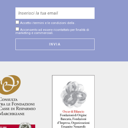
Accetto i termini e le condizioni della
.
Acconsento ad essere ricontattato per finalità di
marketing e commerciali.