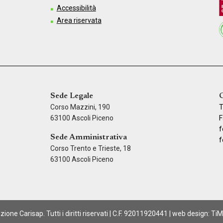
Accessibilità
Area riservata
Sede Legale
C
Corso Mazzini, 190
T
63100 Ascoli Piceno
F
f
Sede Amministrativa
f
Corso Trento e Trieste, 18
63100 Ascoli Piceno
one Carisap. Tutti i diritti riservati | C.F. 92011920441 | web design:
TiM