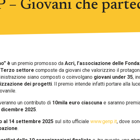
P – Giovani che parte
no” è
un premio promosso da
Acri, l’associazione delle Fonda
 Terzo settore
composte da giovani che valorizzino il protagoni
amministrazione siano composti o coinvolgano
giovani under 35
, i
izzazione dei progetti
. Il premio intende infatti portare alla luc
ovanile.
veranno un contributo di
10mila euro ciascuna
e saranno premia
i
dicembre 2025
.
o al 14 settembre 2025
sul sito ufficiale
www.genp.it
, dove sono
ipazione
.