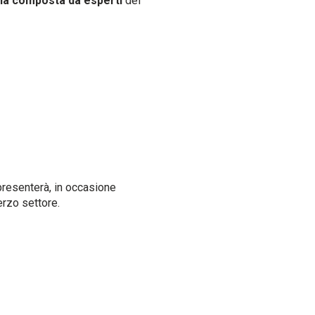
ria composta da esperti
del
presenterà, in occasione
erzo settore.