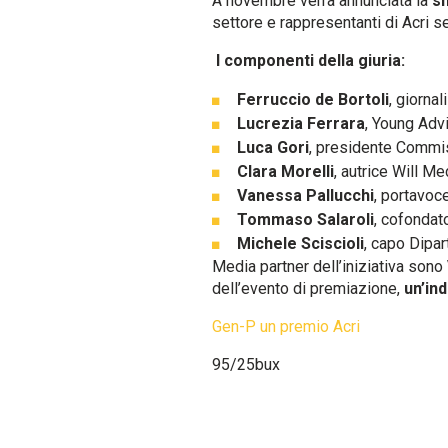
A novembre verrà annunciata la
sh
settore e rappresentanti di Acri 
I componenti della giuria:
Ferruccio de Bortoli
, giornal
Lucrezia Ferrara
, Young Adv
Luca Gori
, presidente Commis
Clara Morelli
, autrice Will Me
Vanessa Pallucchi
, portavoc
Tommaso Salaroli
, cofonda
Michele Sciscioli
, capo Dipar
Media partner dell’iniziativa sono
dell’evento di premiazione,
un’in
Gen-P un premio Acri
95/25bux