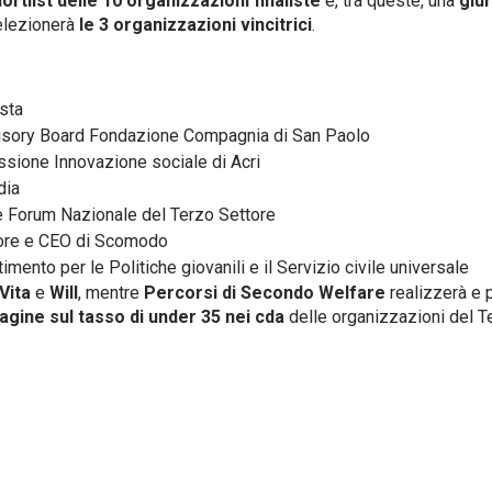
ortlist delle 10 organizzazioni finaliste
e, tra queste, una
giu
selezionerà
le 3 organizzazioni vincitrici
.
ista
isory Board Fondazione Compagnia di San Paolo
sione Innovazione sociale di Acri
dia
e Forum Nazionale del Terzo Settore
tore e CEO di Scomodo
timento per le Politiche giovanili e il Servizio civile universale
Vita
e
Will
, mentre
Percorsi di Secondo Welfare
realizzerà e 
dagine sul tasso di under 35 nei cda
delle organizzazioni del T