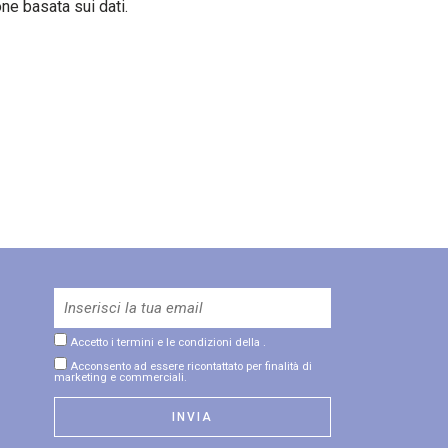
ne basata sui dati.
Accetto i termini e le condizioni della
.
Acconsento ad essere ricontattato per finalità di
marketing e commerciali.