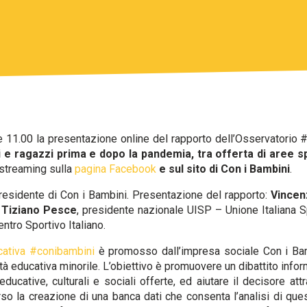
re 11.00 la presentazione online del rapporto dell’Osservatorio 
 e ragazzi prima e dopo la pandemia, tra offerta di aree s
a streaming sulla
pagina Facebook
e sul sito di Con i Bambini
.
presidente di Con i Bambini. Presentazione del rapporto:
Vincen
:
Tiziano Pesce
, presidente nazionale UISP – Unione Italiana Sp
ntro Sportivo Italiano.
cativa #conibambini
è promosso dall’impresa sociale Con i Bam
tà educativa minorile. L’obiettivo è promuovere un dibattito infor
 educative, culturali e sociali offerte, ed aiutare il decisore at
erso la creazione di una banca dati che consenta l’analisi di q