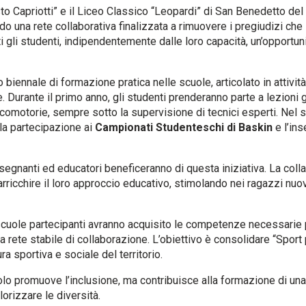
sto Capriotti” e il Liceo Classico “Leopardi” di San Benedetto del T
o una rete collaborativa finalizzata a rimuovere i pregiudizi che 
utti gli studenti, indipendentemente dalle loro capacità, un’opportu
ennale di formazione pratica nelle scuole, articolato in attività c
. Durante il primo anno, gli studenti prenderanno parte a lezioni
icomotorie, sempre sotto la supervisione di tecnici esperti. Nel 
 la partecipazione ai
Campionati Studenteschi di Baskin
e l’ins
segnanti ed educatori beneficeranno di questa iniziativa. La coll
arricchire il loro approccio educativo, stimolando nei ragazzi nuo
e scuole partecipanti avranno acquisito le competenze necessari
una rete stabile di collaborazione. L’obiettivo è consolidare “Spor
ra sportiva e sociale del territorio.
olo promuove l’inclusione, ma contribuisce alla formazione di u
orizzare le diversità.