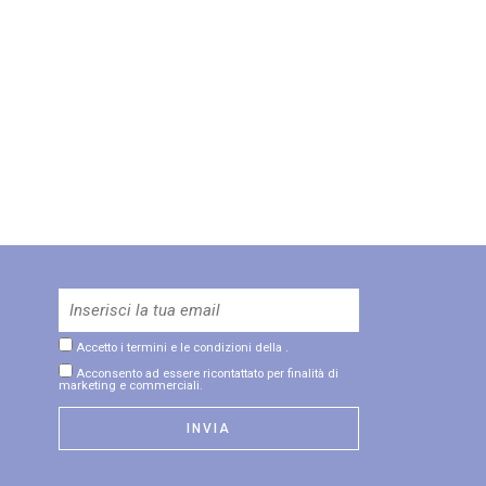
Accetto i termini e le condizioni della
.
Acconsento ad essere ricontattato per finalità di
marketing e commerciali.