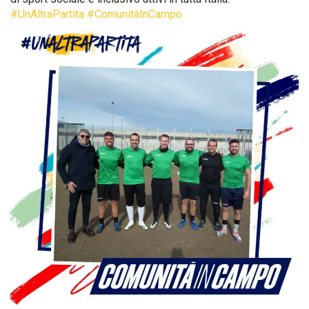
#UnAltraPartita
#ComunitàInCampo