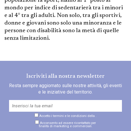
popolazione fa sport, siamo al 1° posto al
mondo per indice di sedentarierà tra i minori
e al 4° tra gli adulti. Non solo, tra gli sportivi,
donne e giovani sono solo una minoranza e le
persone con disabilità sono la metà di quelle
senza limitazioni.
Iscriviti alla nostra newsletter
Resta sempre aggiornato sulle nostre attività, gli eventi
e le iniziative del territorio.
Accetto i termini e le condizioni della
.
Acconsento ad essere ricontattato per
finalità di marketing e commerciali.