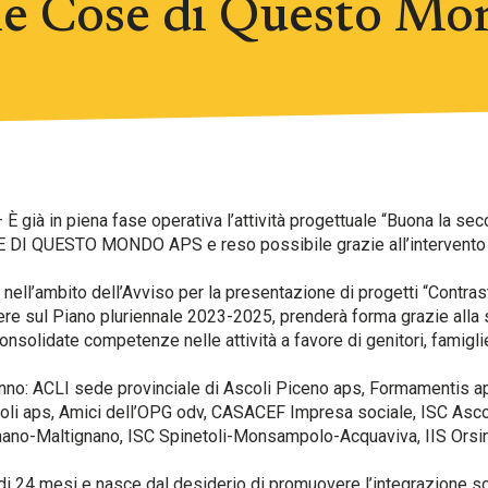
one Cose di Questo M
 È già in piena fase operativa l’attività progettuale “Buona la 
E DI QUESTO MONDO APS e reso possibile grazie all’intervento
nell’ambito dell’Avviso per la presentazione di progetti “Contrast
ere sul Piano pluriennale 2023-2025, prenderà forma grazie alla 
nsolidate competenze nelle attività a favore di genitori, famiglie 
anno: ACLI sede provinciale di Ascoli Piceno aps, Formamentis ap
li aps, Amici dell’OPG odv, CASACEF Impresa sociale, ISC Asco
ano-Maltignano, ISC Spinetoli-Monsampolo-Acquaviva, IIS Orsin
o di 24 mesi e nasce dal desiderio di promuovere l’integrazione soc