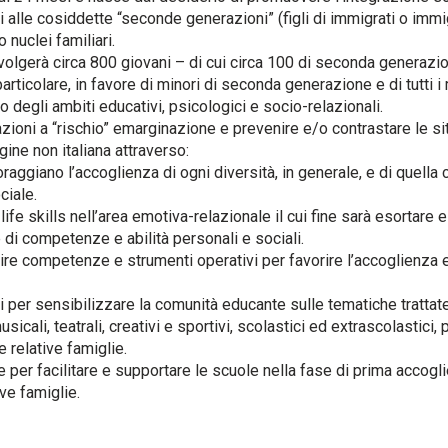
i alle cosiddette “seconde generazioni” (figli di immigrati o im
 nuclei familiari.
olgerà circa 800 giovani – di cui circa 100 di seconda generazio
particolare, in favore di minori di seconda generazione e di tutti 
degli ambiti educativi, psicologici e socio-relazionali.
tuazioni a “rischio” emarginazione e prevenire e/o contrastare le si
gine non italiana attraverso:
oraggiano l’accoglienza di ogni diversità, in generale, e di quella 
ciale.
ife skills nell’area emotiva-relazionale il cui fine sarà esortare 
e di competenze e abilità personali e sociali.
ire competenze e strumenti operativi per favorire l’accoglienza 
i per sensibilizzare la comunità educante sulle tematiche trattate
sicali, teatrali, creativi e sportivi, scolastici ed extrascolastic
 relative famiglie.
e per facilitare e supportare le scuole nella fase di prima accogl
ive famiglie.