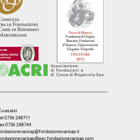
ontatti
el 0736 248711
ax 0736 248744
ondazionecarisap@fondazionecarisap.it
ondazionecarisap@pec.fondazionecarisap.com