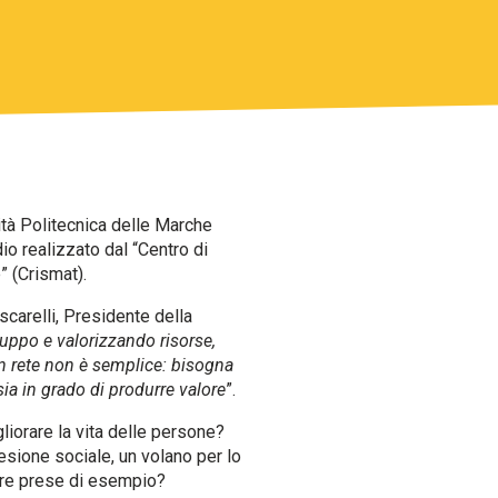
tà Politecnica delle Marche
io realizzato dal “Centro di
” (Crismat).
scarelli, Presidente della
luppo e valorizzando risorse,
 in rete non è semplice: bisogna
ia in grado di produrre valore
”.
iorare la vita delle persone?
esione sociale, un volano per lo
ere prese di esempio?