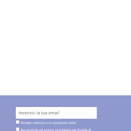
Accetto i termini e le condizioni della
.
Acconsento ad essere ricontattato per finalità di