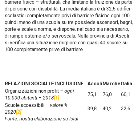
barriere fisico – strutturali, che limitano la fruizione da parte
di persone con disabilità. La media italiana è di 32,6 edifici
scolastici completamente privi di barriere fisiche ogni 100;
quindi meno di una scuola su tre possiede ascensori, bagni,
porte e scale a norma, e dispone, nel caso sia necessario,
di rampe esterne e/o servoscala. Nella provincia di Ascoli
si verifica una situazione migliore con quasi 40 scuole su
100 completamente prive di barriere.
RELAZIONI SOCIALI E INCLUSIONE
Ascoli
Marche
Italia
Organizzazioni non profit
– ogni
75,1
76,0
60,1
10.000 abitanti – 2018
[1]
Scuole accessibili
– valore % –
39,8
40,2
32,6
2020
[2]
Fonte: nostra elaborazione su Istat